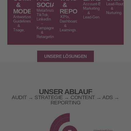
&
SOCIAL
&
Account‑Based
Lead‑Routing
Marketing
&
MODERATION
REPORTING
Meta/Instagram,
&
Nurturing.
TikTok,
Antwortzeiten,
KPIs,
Lead‑Gen.
LinkedIn
Guidelines
Dashboards
–
&
&
Kampagnen
Triage.
Learnings.
&
Retargeting.
UNSERE LÖSUNGEN
UNSER ABLAUF
AUDIT → STRATEGIE → CONTENT → ADS →
REPORTING