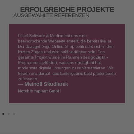
ERFOLGREICHE PROJEKTE
AUSGEWÄHLTE REFERENZEN
Lüttel Software & Medien hat uns eine
beeindruckende Webseite erstellt, die bereits live ist.
Der dazugehörige Online-Shop befifi ndet sich in den
letzten Zügen und wird bald verfügbar sein. Das
gesamte Projekt wurde im Rahmen des goDigital-
Programms gefördert, was uns ermöglicht hat,
modernste digitale Lösungen zu implementieren. Wir
freuen uns darauf, das Endergebnis bald präsentieren
zu können.
— Meinolf Skudlarek
Notch® Implant GmbH