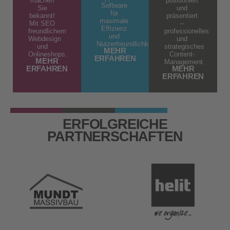
machen
positioniert
Software
Sie
und
für
bekannt!
präsentiert
maximale
Mit SEO
–
Effizienz
freundlichem
professionelles
und
Webdesign
und
Nutzerfreundlichkeit.
und
strategisches
MEHR
Onlineshops.
Content-
ERFAHREN
MEHR
Management.
ERFAHREN
MEHR
ERFAHREN
ERFOLGREICHE
PARTNERSCHAFTEN