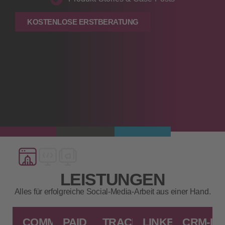
KOSTENLOSE ERSTBERATUNG
LEISTUNGEN
Alles für erfolgreiche Social‑Media‑Arbeit aus einer Hand.
COMMUNITY
PAID
TRACKING
LINKEDIN‑PAID
CRM‑IN