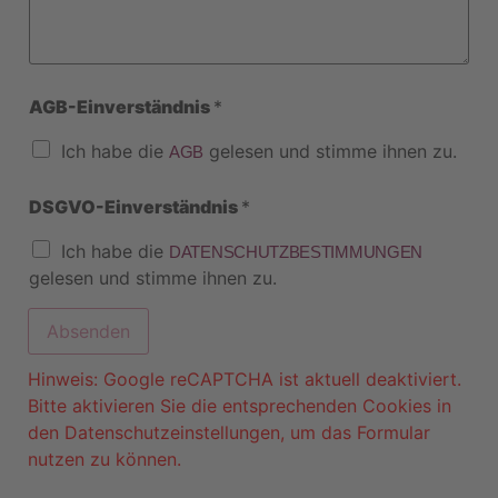
AGB-Einverständnis
*
Ich habe die
gelesen und stimme ihnen zu.
AGB
h
DSGVO-Einverständnis
*
a
b
e
Ich habe die
DATENSCHUTZBESTIMMUNGEN
N
gelesen und stimme ihnen zu.
a
c
h
Absenden
r
i
c
Hinweis: Google reCAPTCHA ist aktuell deaktiviert.
h
t
Bitte aktivieren Sie die entsprechenden Cookies in
*
den Datenschutzeinstellungen, um das Formular
T
e
nutzen zu können.
l
e