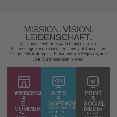
MISSION
.
VISION
.
LEIDENSCHAFT
.
Wir sind ein Full-Service-Anbieter mit Sitz in
Meinerzhagen und konzentrieren uns auf Konzeption,
Design, Entwicklung und Betreuung von Projekten, auch
über Systemgrenzen hinweg.
WEBDESIGN
APPS
PRINT
&
&
&
E-
SOFTWARE
SOCIAL
COMMERCE
MEDIA
Maßgeschneidert
entwickelt –
Wir
Perfekt
Apps und