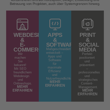
Betreuung von Projekten, auch über Systemgrenzen hinweg.
WEBDESIGN
APPS
PRINT
&
&
&
E-
SOFTWARE
SOCIAL
COMMERCE
MEDIA
Maßgeschneidert
entwickelt –
Wir
Perfekt
Apps und
machen
positioniert
Software
Sie
und
für
bekannt!
präsentiert
maximale
Mit SEO
–
Effizienz
freundlichem
professionelles
und
Webdesign
und
Nutzerfreundlichkeit.
und
strategisches
MEHR
Onlineshops.
Content-
ERFAHREN
MEHR
Management.
ERFAHREN
MEHR
ERFAHREN