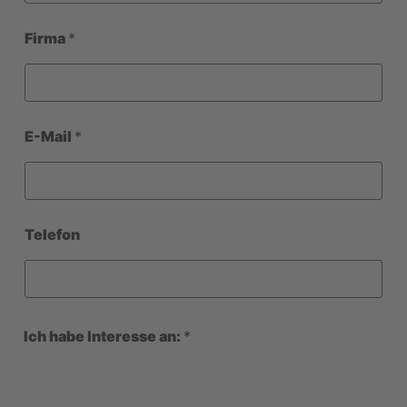
Firma
*
F
E-Mail
*
i
r
m
a
L
a
y
Telefon
o
u
t
*
Ich habe Interesse an:
*