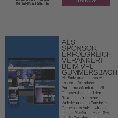
ZUM WOW!
INTERNETSEITE
WEIHNACHTSKARTE
ALS
SPONSOR
ERFOLGREICH
VERANKERT
BEIM VFL
GUMMERSBACH
Mit Stolz präsentieren wir
unsere erfolgreiche
Partnerschaft mit dem VfL
Gummersbach und den
Relaunch seiner neuen
Website und des Fanshops.
Gemeinsam haben wir eine
digitale Plattform geschaffen,
die die Tradition,