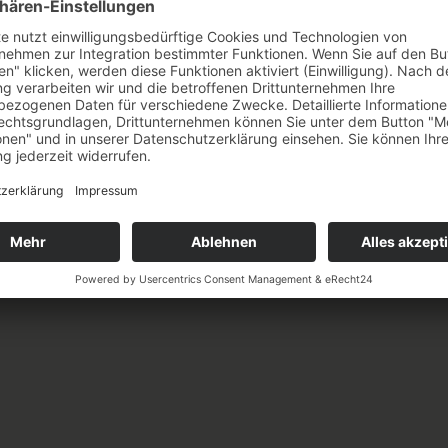
CONTENT CREATIO
ZEIGT
Professioneller Content spart nicht nur Zeit, sondern br
Kommunikation. Wir sorgen dafür, dass Ihre Inhalte Ih
ansprechend und genau auf den Punkt.
Mit unserem Know-how wird Ihre Online-Präsenz nich
Machen Sie Content, der ins Auge fällt