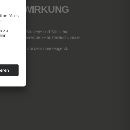
N
, DIE WIRKUNG
ingt Struktur, Strategie und Stil in Ihre
re Zielgruppe erreichen – authentisch, visuell
t nur sichtbar, sondern überzeugend.