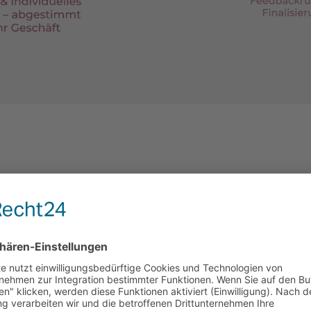
WARUM WIR IHR PAR
STRATEGIE, PRODUKTION & PERFORMA
Schnittstellen zu CRM/ATS
Zielgruppensegmente & Retargeting
Performance‑Kreatives & Testing
Enablement für Vertriebsteams
Wir kennen die Anforderungen in Emsland und liefe
Reporting.