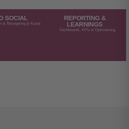
D SOCIAL
REPORTING &
LEARNINGS
 & Retargeting je Kanal.
Dashboards, KPIs & Optimierung.