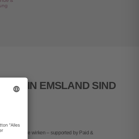
TNER IN EMSLAND SIND
NCE
rn Inhalte, die wirken – supported by Paid &