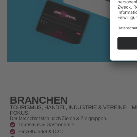
BRANCHEN
TOURISMUS, HANDEL, INDUSTRIE & VEREINE – M
FOKUS.
Der Mix richtet sich nach Zielen & Zielgruppen.
Tourismus & Gastronomie
Einzelhandel & D2C