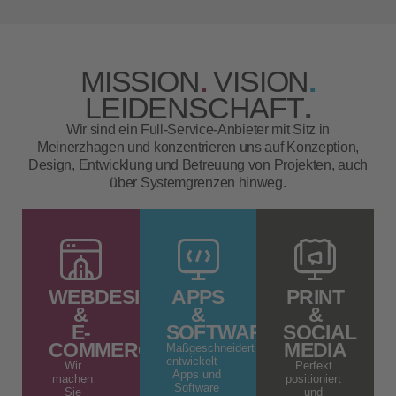
MISSION
.
VISION
.
LEIDENSCHAFT
.
Wir sind ein Full-Service-Anbieter mit Sitz in
Meinerzhagen und konzentrieren uns auf Konzeption,
Design, Entwicklung und Betreuung von Projekten, auch
über Systemgrenzen hinweg.
WEBDESIGN
APPS
PRINT
&
&
&
E-
SOFTWARE
SOCIAL
COMMERCE
MEDIA
Maßgeschneidert
entwickelt –
Wir
Perfekt
Apps und
machen
positioniert
Software
Sie
und