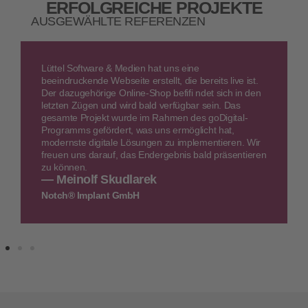
ERFOLGREICHE PROJEKTE
AUSGEWÄHLTE REFERENZEN
Lüttel Software & Medien hat uns eine
beeindruckende Webseite erstellt, die bereits live ist.
Der dazugehörige Online-Shop befifi ndet sich in den
letzten Zügen und wird bald verfügbar sein. Das
gesamte Projekt wurde im Rahmen des goDigital-
Programms gefördert, was uns ermöglicht hat,
modernste digitale Lösungen zu implementieren. Wir
freuen uns darauf, das Endergebnis bald präsentieren
zu können.
— Meinolf Skudlarek
Notch® Implant GmbH