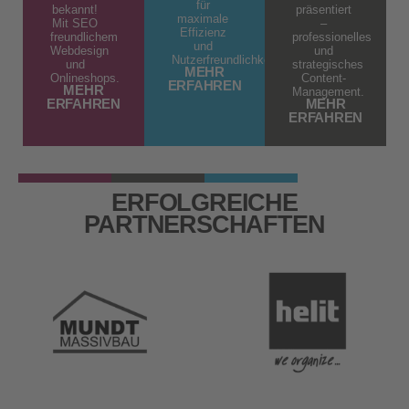
für
bekannt!
präsentiert
maximale
Mit SEO
–
Effizienz
freundlichem
professionelles
und
Webdesign
und
Nutzerfreundlichkeit.
und
strategisches
MEHR
Onlineshops.
Content-
ERFAHREN
MEHR
Management.
ERFAHREN
MEHR
ERFAHREN
ERFOLGREICHE
PARTNERSCHAFTEN