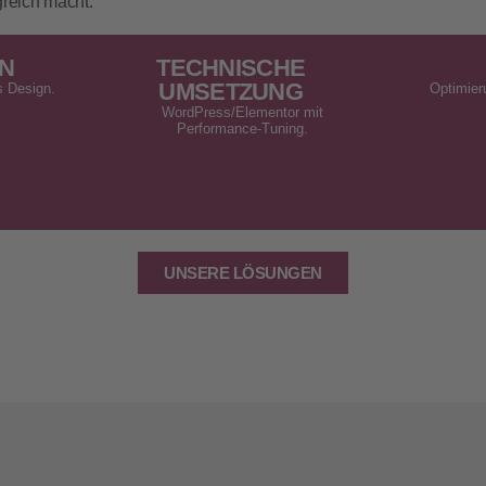
greich macht.
N
TECHNISCHE
UMSETZUNG
s Design.
Optimier
WordPress/Elementor mit
Performance-Tuning.
UNSERE LÖSUNGEN