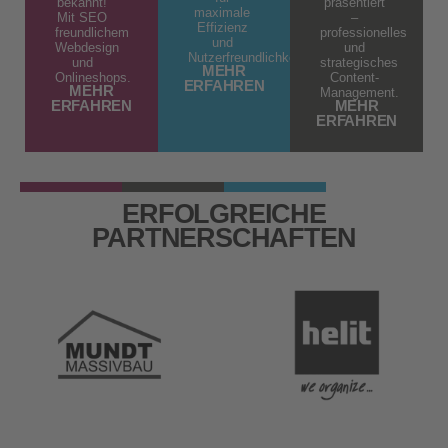
bekannt!
präsentiert
maximale
Mit SEO
–
Effizienz
freundlichem
professionelles
und
Webdesign
und
Nutzerfreundlichkeit.
und
strategisches
MEHR
Onlineshops.
Content-
ERFAHREN
MEHR
Management.
ERFAHREN
MEHR
ERFAHREN
ERFOLGREICHE
PARTNERSCHAFTEN