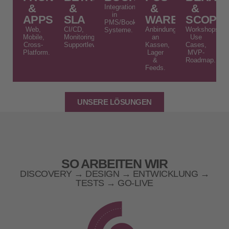
&
&
&
&
Integrationen
in
APPS
SLA
WARENWIRTSC
SCOPIN
PMS/Booking-
Web,
CI/CD,
Anbindung
Workshops,
Systeme.
Mobile,
Monitoring,
an
Use
Cross-
Supportlevel.
Kassen,
Cases,
Platform.
Lager
MVP-
&
Roadmap.
Feeds.
UNSERE LÖSUNGEN
SO ARBEITEN WIR
DISCOVERY → DESIGN → ENTWICKLUNG →
TESTS → GO‑LIVE