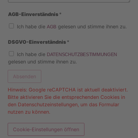
t
ä
n
AGB-Einverständnis
*
d
n
i
Ich habe die
gelesen und stimme ihnen zu.
AGB
s
I
n
DSGVO-Einverständnis
*
t
e
Ich habe die
r
DATENSCHUTZBESTIMMUNGEN
e
gelesen und stimme ihnen zu.
s
s
e
Absenden
Hinweis: Google reCAPTCHA ist aktuell deaktiviert.
Bitte aktivieren Sie die entsprechenden Cookies in
den Datenschutzeinstellungen, um das Formular
nutzen zu können.
Cookie-Einstellungen öffnen