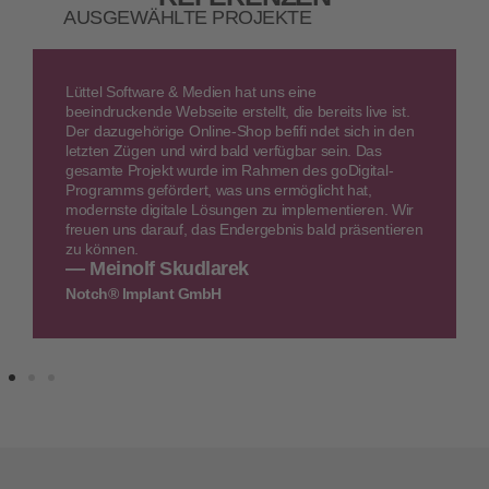
AUSGEWÄHLTE PROJEKTE
Lüttel Software & Medien hat uns eine
beeindruckende Webseite erstellt, die bereits live ist.
Der dazugehörige Online-Shop befifi ndet sich in den
letzten Zügen und wird bald verfügbar sein. Das
gesamte Projekt wurde im Rahmen des goDigital-
Programms gefördert, was uns ermöglicht hat,
modernste digitale Lösungen zu implementieren. Wir
freuen uns darauf, das Endergebnis bald präsentieren
zu können.
— Meinolf Skudlarek
Notch® Implant GmbH