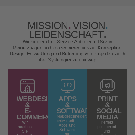
MISSION
.
VISION
.
LEIDENSCHAFT
.
Wir sind ein Full-Service-Anbieter mit Sitz in
Meinerzhagen und konzentrieren uns auf Konzeption,
Design, Entwicklung und Betreuung von Projekten, auch
über Systemgrenzen hinweg.
WEBDESIGN
APPS
PRINT
&
&
&
E-
SOFTWARE
SOCIAL
COMMERCE
MEDIA
Maßgeschneidert
entwickelt –
Wir
Perfekt
Apps und
machen
positioniert
Software
Sie
und
für