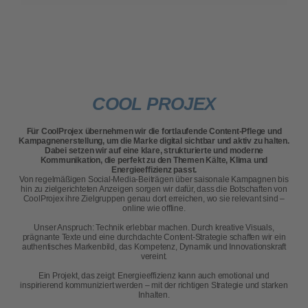
COOL PROJEX
Für CoolProjex übernehmen wir die fortlaufende Content-Pflege und
Kampagnenerstellung, um die Marke digital sichtbar und aktiv zu halten.
Dabei setzen wir auf eine klare, strukturierte und moderne
Kommunikation, die perfekt zu den Themen Kälte, Klima und
Energieeffizienz passt.
Von regelmäßigen Social-Media-Beiträgen über saisonale Kampagnen bis
hin zu zielgerichteten Anzeigen sorgen wir dafür, dass die Botschaften von
CoolProjex ihre Zielgruppen genau dort erreichen, wo sie relevant sind –
online wie offline.
Unser Anspruch: Technik erlebbar machen. Durch kreative Visuals,
prägnante Texte und eine durchdachte Content-Strategie schaffen wir ein
authentisches Markenbild, das Kompetenz, Dynamik und Innovationskraft
vereint.
Ein Projekt, das zeigt: Energieeffizienz kann auch emotional und
inspirierend kommuniziert werden – mit der richtigen Strategie und starken
Inhalten.