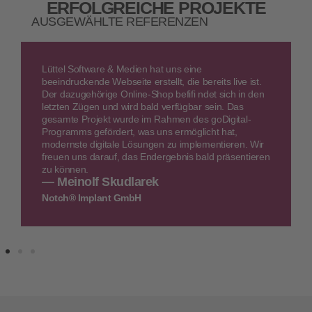
ERFOLGREICHE PROJEKTE
AUSGEWÄHLTE REFERENZEN
Lüttel Software & Medien hat uns eine
beeindruckende Webseite erstellt, die bereits live ist.
Der dazugehörige Online-Shop befifi ndet sich in den
letzten Zügen und wird bald verfügbar sein. Das
gesamte Projekt wurde im Rahmen des goDigital-
Programms gefördert, was uns ermöglicht hat,
modernste digitale Lösungen zu implementieren. Wir
freuen uns darauf, das Endergebnis bald präsentieren
zu können.
— Meinolf Skudlarek
Notch® Implant GmbH