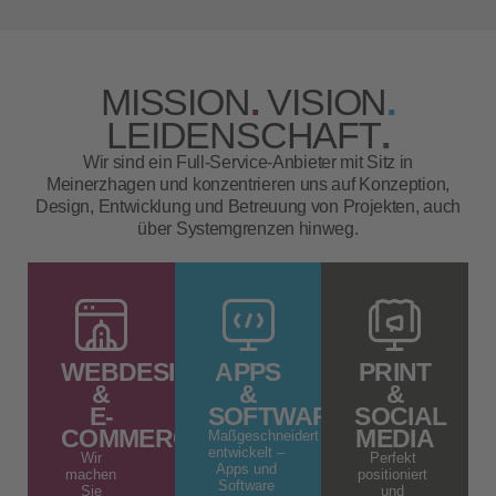
MISSION
.
VISION
.
LEIDENSCHAFT
.
Wir sind ein Full-Service-Anbieter mit Sitz in
Meinerzhagen und konzentrieren uns auf Konzeption,
Design, Entwicklung und Betreuung von Projekten, auch
über Systemgrenzen hinweg.
WEBDESIGN
APPS
PRINT
&
&
&
E-
SOFTWARE
SOCIAL
COMMERCE
MEDIA
Maßgeschneidert
entwickelt –
Wir
Perfekt
Apps und
machen
positioniert
Software
Sie
und