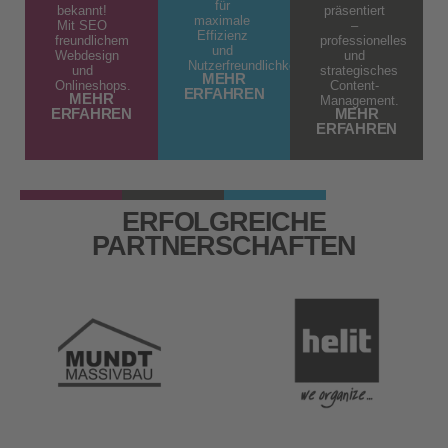
für
bekannt!
präsentiert
maximale
Mit SEO
–
Effizienz
freundlichem
professionelles
und
Webdesign
und
Nutzerfreundlichkeit.
und
strategisches
MEHR
Onlineshops.
Content-
ERFAHREN
MEHR
Management.
ERFAHREN
MEHR
ERFAHREN
ERFOLGREICHE
PARTNERSCHAFTEN