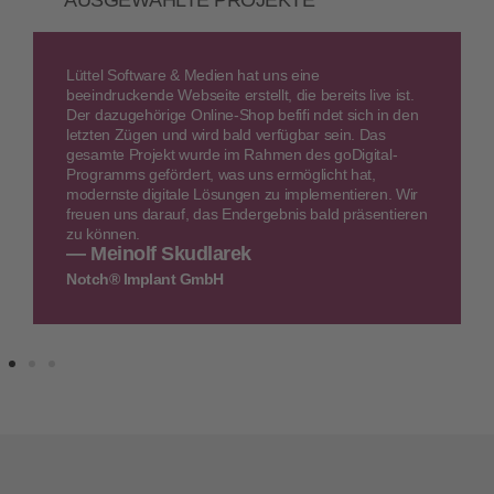
Lüttel Software & Medien hat uns eine
beeindruckende Webseite erstellt, die bereits live ist.
Der dazugehörige Online-Shop befifi ndet sich in den
letzten Zügen und wird bald verfügbar sein. Das
gesamte Projekt wurde im Rahmen des goDigital-
Programms gefördert, was uns ermöglicht hat,
modernste digitale Lösungen zu implementieren. Wir
freuen uns darauf, das Endergebnis bald präsentieren
zu können.
— Meinolf Skudlarek
Notch® Implant GmbH