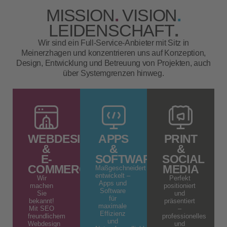
MISSION
.
VISION
.
LEIDENSCHAFT
.
Wir sind ein Full-Service-Anbieter mit Sitz in
Meinerzhagen und konzentrieren uns auf Konzeption,
Design, Entwicklung und Betreuung von Projekten, auch
über Systemgrenzen hinweg.
WEBDESIGN
APPS
PRINT
&
&
&
E-
SOFTWARE
SOCIAL
COMMERCE
MEDIA
Maßgeschneidert
entwickelt –
Wir
Perfekt
Apps und
machen
positioniert
Software
Sie
und
für
bekannt!
präsentiert
maximale
Mit SEO
–
Effizienz
freundlichem
professionelles
und
Webdesign
und