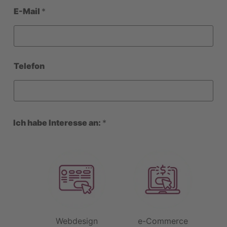
a
E-Mail
*
n
:
*
I
c
h
Telefon
Ich habe Interesse an:
*
Webdesign
e-Commerce