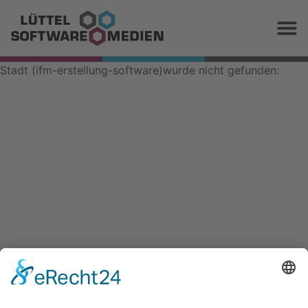
Stadt (ifm-erstellung-software)wurde nicht gefunden: