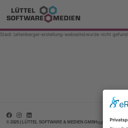
Stadt (altenberger-erstellung-webseite)wurde nicht gefund
© 2025 | LÜTTEL SOFTWARE & MEDIEN GMBH
IMPRESSUM
D