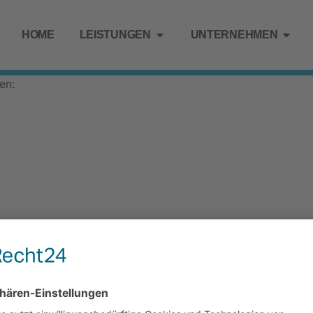
HOME
LEISTUNGEN
UNTERNEHMEN
en:
ATENSCHUTZ
AGB
KONTAKT
COOKIE-EINSTELLUNGEN